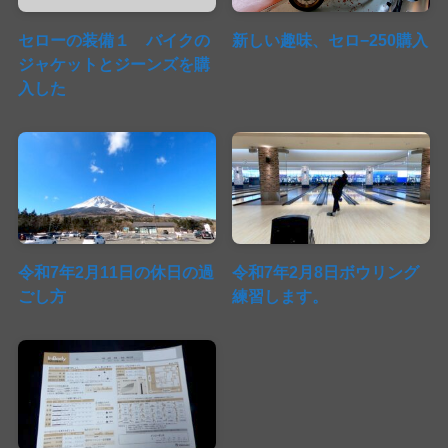
セローの装備１ バイクの
新しい趣味、セロ−250購入
ジャケットとジーンズを購
入した
令和7年2月11日の休日の過
令和7年2月8日ボウリング
ごし方
練習します。