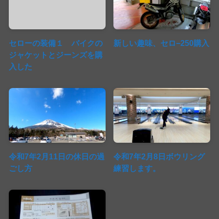
セローの装備１ バイクの
新しい趣味、セロ−250購入
ジャケットとジーンズを購
入した
令和7年2月11日の休日の過
令和7年2月8日ボウリング
ごし方
練習します。