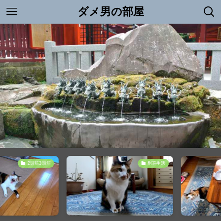
ダメ男の部屋
2頭筋3頭筋
別荘生活