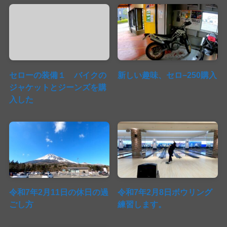
セローの装備１ バイクの
新しい趣味、セロ−250購入
ジャケットとジーンズを購
入した
令和7年2月11日の休日の過
令和7年2月8日ボウリング
ごし方
練習します。