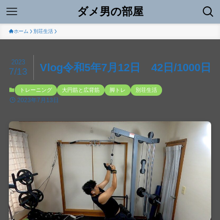
ダメ男の部屋
ホーム
別荘生活
2023
Vlog令和5年7月12日 42日/1000日
7/13
トレーニング
大円筋と広背筋
脚トレ
別荘生活
2023年7月13日